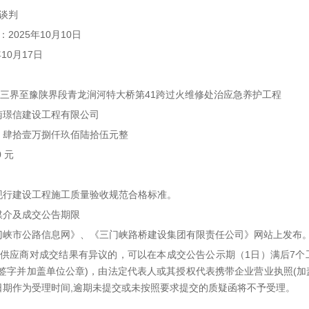
谈判
2025年10月10日
10月17日
洛三界至豫陕界段青龙涧河特大桥第41跨过火维修处治应急养护工程
南璟信建设工程有限公司
：肆拾壹万捌仟玖佰陆拾伍元整
0 元
。
现行建设工程施工质量验收规范合格标准。
媒介及成交公告期限
门峡市公路信息网》、《三门峡路桥建设集团有限责任公司》网站上发布
。供应商对成交结果有异议的，可以在本成交公告公示期（1日）满后7个
人签字并加盖单位公章)，由法定代表人或其授权代表携带企业营业执照(
日期作为受理时间,逾期未提交或未按照要求提交的质疑函将不予受理。