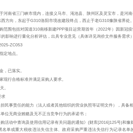
位于河南省三门峡市境内，连接义马市、渑池县、陕州区及灵宝市，是河南
西方向，东起于G310洛阳市境改建段终点，西止于老G310豫陕省界处
购范围包括对国道310南移新建PPP项目运营期首年（2022年）因新
算的影响进行量化分析评估，出具专业意见（具体详见询价文件服务需求
25-ZC053
指定地点。
。
资金，已落实。
国家现行合格标准并满足采购人要求。
历天。
要求
立承担民事责任的能力（法人或者其他组织的营业执照等证明文件），具备
本单位无商业贿赂及无不正当竞争行为的承诺书；
购活动中查询及使用信用记录有关问题的通知》(财库[2016]125号)和豫
黑名单或重大税收违法失信主体、政府采购严重违法失信行为记录名单