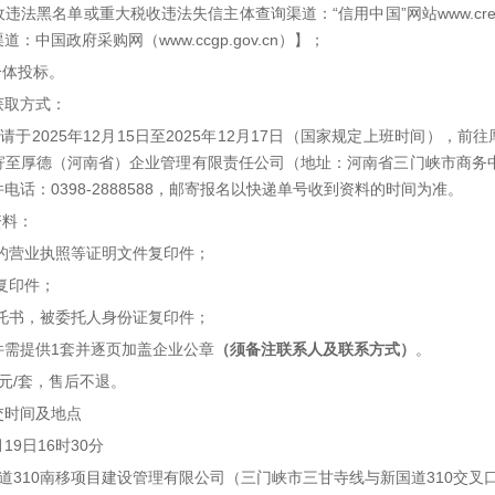
法黑名单或重大税收违法失信主体查询渠道：“信用中国”网站www.creditc
中国政府采购网（www.ccgp.gov.cn）】；
合体投标。
获取方式：
请于2025年12月15日至2025年12月17日（国家规定上班时间），
寄至厚德（河南省）企业管理有限责任公司（地址：河南省三门峡市商务中
话：0398-2888588，邮寄报名以快递单号收到资料的时间为准。
资料：
织的营业执照等证明文件复印件；
证复印件；
委托书，被委托人身份证复印件；
件需提供1套并逐页加盖企业公章
（
须备注联系人及联系方式
）
。
0元/套，售后不退。
交时间及地点
19日16时30分
道310南移项目建设管理有限公司（三门峡市三甘寺线与新国道310交叉口