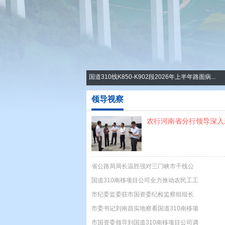
国道310线K850-K902段2026年上半年路面病...
领导视察
农行河南省分行领导深入新.
省公路局局长温胜强对三门峡市干线公
路工作作出...
国道310南移项目公司全力推动农民工工
资支付工作
市纪委监委驻市国资委纪检监察组组长
周育红深入...
市委书记刘南昌实地察看国道310南移项
目疫情...
市国资委领导到国道310南移项目公司调