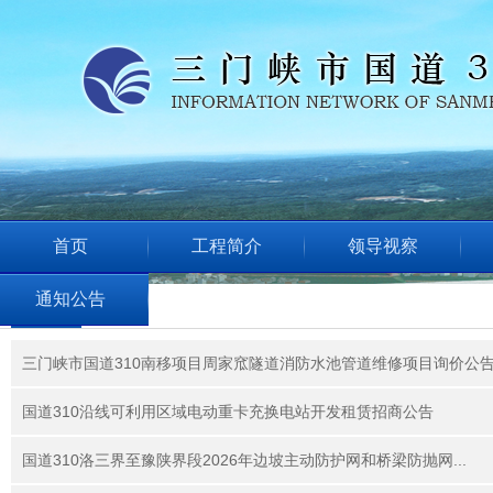
首页
工程简介
领导视察
通知公告
通知公告
三门峡市国道310南移项目周家窊隧道消防水池管道维修项目询价公
国道310沿线可利用区域电动重卡充换电站开发租赁招商公告
国道310洛三界至豫陕界段2026年边坡主动防护网和桥梁防抛网...